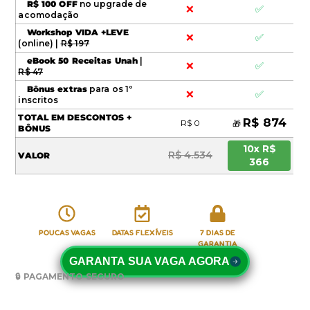
R$ 100 OFF
no upgrade de
❌
✅
acomodação
Workshop VIDA +LEVE
❌
✅
(online) |
R$ 197
eBook 50 Receitas Unah
|
❌
✅
R$ 47
Bônus extras
para os 1º
❌
✅
inscritos
TOTAL EM DESCONTOS +
R$ 874
R$ 0
🎁
BÔNUS
10x R$
R$ 4.534
VALOR
366
POUCAS VAGAS
DATAS FLEXÍVEIS
7 DIAS DE
GARANTIA
GARANTA SUA VAGA AGORA
🔒 PAGAMENTO SEGURO