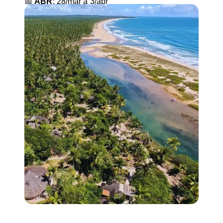
📅
ABR
: 28/mar a 3/abr