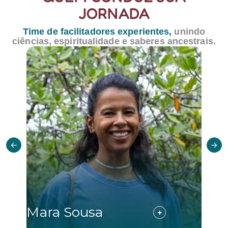
JORNADA
Time de facilitadores experientes,
unindo
ciências,
espiritualidade e saberes ancestrais.
Mara Sousa
Fre