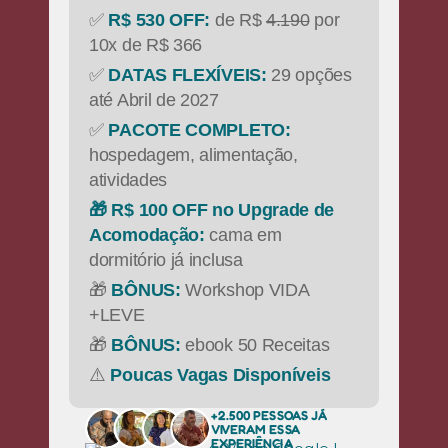
✅
R$ 530 OFF:
de R$
4.190
por
10x de R$ 366
✅
DATAS FLEXÍVEIS:
29 opções
até Abril de 2027
✅
PACOTE COMPLETO:
hospedagem, alimentação,
atividades
🎁 R$ 100 OFF no Upgrade de
Acomodação:
cama em
dormitório já inclusa
🎁
BÔNUS:
Workshop VIDA
+LEVE
🎁
BÔNUS:
ebook 50 Receitas
⚠️
Poucas Vagas Disponíveis
+2.500 PESSOAS JÁ
VIVERAM
ESSA
EXPERIÊNCIA