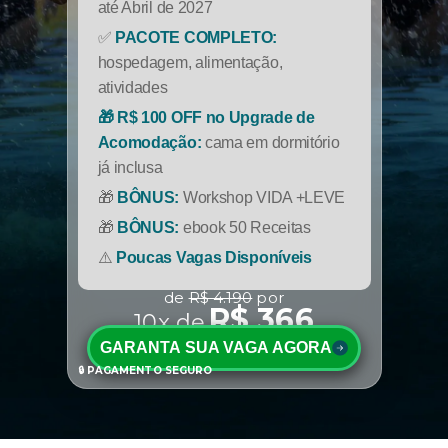
até Abril de 2027
✅
PACOTE COMPLETO:
hospedagem, alimentação,
atividades
🎁 R$ 100 OFF no Upgrade de
Acomodação:
cama em dormitório
já inclusa
🎁
BÔNUS:
Workshop VIDA +LEVE
🎁
BÔNUS:
ebook 50 Receitas
⚠️
Poucas Vagas Disponíveis
de
R$ 4.190
por
R$ 366
10x de
GARANTA SUA VAGA AGORA
🔒 PAGAMENTO SEGURO