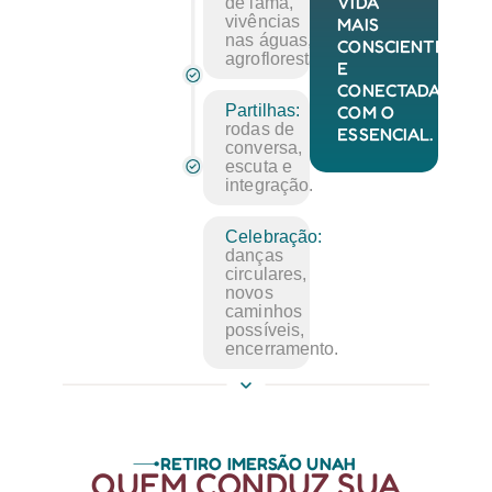
VIDA
de lama,
vivências
MAIS
nas águas,
CONSCIENTE
agrofloresta.
E
CONECTADA
COM O
Partilhas:
rodas de
ESSENCIAL.
conversa,
escuta e
integração.
Celebração:
danças
circulares,
novos
caminhos
possíveis,
encerramento.
RETIRO IMERSÃO UNAH
QUEM CONDUZ SUA