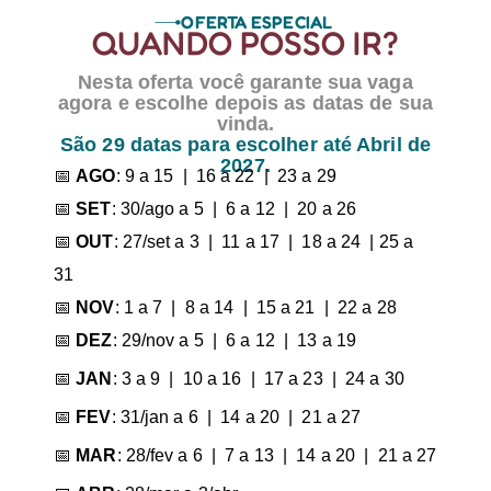
OFERTA ESPECIAL
QUANDO POSSO IR?
Nesta oferta você garante sua vaga
agora e escolhe depois as datas de sua
vinda.
São 29 datas para escolher até Abril de
2027.
📅
AGO
: 9 a 15 | 16 a 22 | 23 a 29
📅
SET
: 30/ago a 5 | 6 a 12 | 20 a 26
📅
OUT
: 27/set a 3 | 11 a 17 | 18 a 24 | 25 a
31
📅
NOV
: 1 a 7 | 8 a 14 | 15 a 21 | 22 a 28
📅
DEZ
: 29/nov a 5 | 6 a 12 | 13 a 19
📅
JAN
: 3 a 9 | 10 a 16 | 17 a 23 | 24 a 30
📅
FEV
: 31/jan a 6 | 14 a 20 | 21 a 27
📅
MAR
: 28/fev a 6 | 7 a 13 | 14 a 20 | 21 a 27