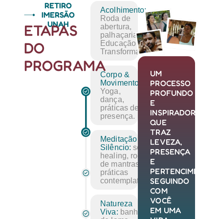
RETIRO
Acolhimento:
IMERSÃO
Roda de
UNAH
ETAPAS
abertura,
palhaçaria,
DO
Educação
Transformadora.
PROGRAMA
UM
Corpo &
PROCESSO
Movimento:
Yoga,
PROFUNDO
dança,
E
práticas de
INSPIRADOR,
presença.
QUE
TRAZ
Meditação &
LEVEZA,
Silêncio:
sound
PRESENÇA
healing, roda
E
de mantras,
PERTENCIMENTO.
práticas
SEGUINDO
contemplativas.
COM
VOCÊ
Natureza
EM UMA
Viva:
banho