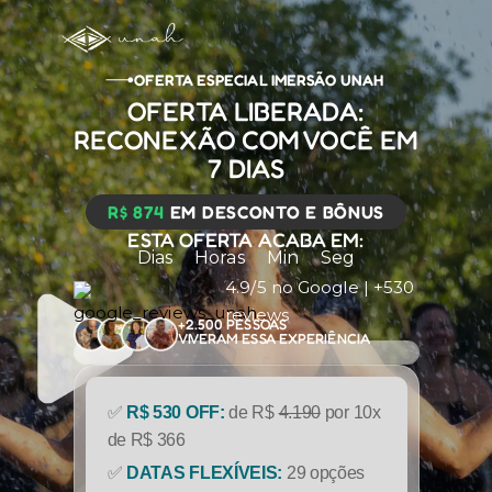
OFERTA ESPECIAL IMERSÃO UNAH
OFERTA LIBERADA:
RECONEXÃO COM VOCÊ EM
7 DIAS
R$ 874
EM DESCONTO E BÔNUS
ESTA OFERTA ACABA EM:
Dias
Horas
Min
Seg
4.9/5 no Google | +530
reviews
+2.500 PESSOAS
VIVERAM ESSA EXPERIÊNCIA
✅
R$ 530 OFF:
de R$
4.190
por 10x
de R$ 366
✅
DATAS FLEXÍVEIS:
29 opções