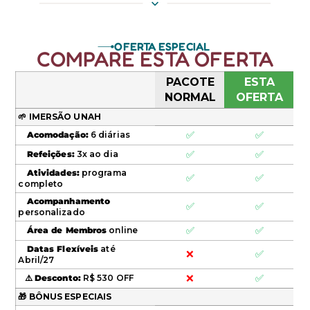
OFERTA ESPECIAL
COMPARE ESTA OFERTA
PACOTE
ESTA
NORMAL
OFERTA
🌱 IMERSÃO UNAH
✅
✅
Acomodação:
6 diárias
✅
✅
Refeições:
3x ao dia
Atividades:
programa
✅
✅
completo
Acompanhamento
✅
✅
personalizado
✅
✅
Área de Membros
online
Datas Flexíveis
até
❌
✅
Abril/27
❌
✅
⚠️
Desconto:
R$ 530 OFF
🎁 BÔNUS ESPECIAIS