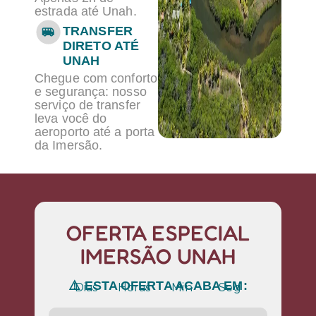
estrada até Unah.
TRANSFER
DIRETO ATÉ
UNAH
Chegue com conforto
e segurança: nosso
serviço de transfer
leva você do
aeroporto até a porta
da Imersão.
OFERTA ESPECIAL
IMERSÃO UNAH
⚠️ ESTA OFERTA ACABA EM:
Dias
Horas
Min
Seg