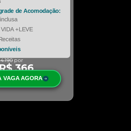
s
grade de Acomodação:
inclusa
 VIDA +LEVE
Receitas
oníveis
 4.190
por
R$ 366
A VAGA AGORA