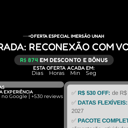
OFERTA ESPECIAL IMERSÃO UNAH
RADA: RECONEXÃO COM VO
R$ 874
EM DESCONTO E BÔNUS
ESTA OFERTA ACABA EM:
Dias
Horas
Min
Seg
AS
A EXPERIÊNCIA
✅
R$ 530 OFF:
de R
5 no Google | +530 reviews
✅
DATAS FLEXÍVEIS:
2027
✅
PACOTE COMPLE