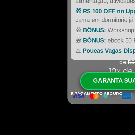
alimentação, atividade
🎁 R$ 100 OFF no Up
cama em dormitório já 
🎁
BÔNUS:
Workshop
🎁
BÔNUS:
ebook 50 
⚠️
Poucas Vagas Disp
de
R$
10x de
GARANTA SU
🔒 PAGAMENTO SEGURO