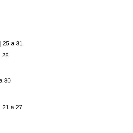
| 25 a 31
a 28
a 30
| 21 a 27