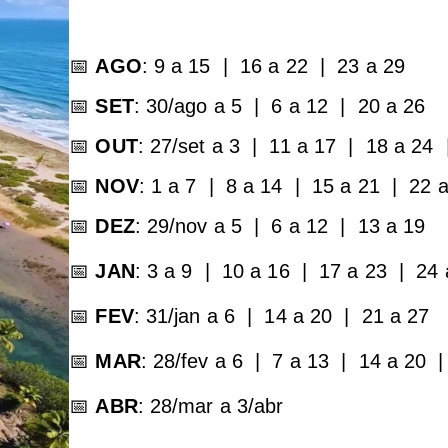
📅
AGO
: 9 a 15 | 16 a 22 | 23 a 29
📅
SET
: 30/ago a 5 | 6 a 12 | 20 a 26
📅
OUT
: 27/set a 3 | 11 a 17 | 18 a 24 
📅
NOV
: 1 a 7 | 8 a 14 | 15 a 21 | 22 
📅
DEZ
: 29/nov a 5 | 6 a 12 | 13 a 19
📅
JAN
: 3 a 9 | 10 a 16 | 17 a 23 | 24 
📅
FEV
: 31/jan a 6 | 14 a 20 | 21 a 27
📅
MAR
: 28/fev a 6 | 7 a 13 | 14 a 20 
📅
ABR
: 28/mar a 3/abr