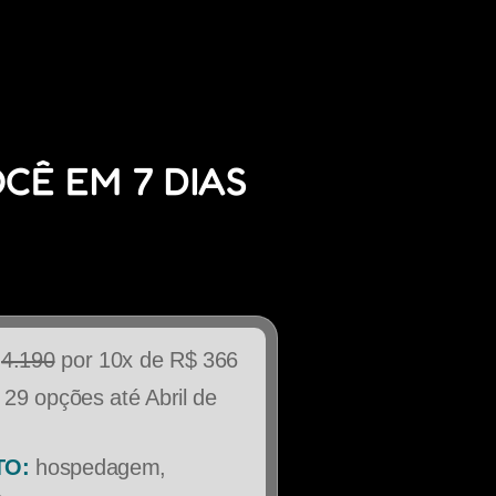
CÊ EM 7 DIAS
$
4.190
por 10x de R$ 366
29 opções até Abril de
TO:
hospedagem,