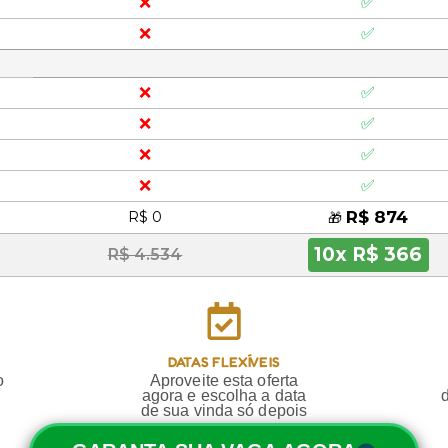
❌
✅
❌
✅
❌
✅
❌
✅
❌
✅
❌
✅
R$ 874
R$ 0
🎁
10x R$ 366
R$ 4.534
DATAS FLEXÍVEIS
o
Aproveite esta oferta
agora e escolha a data
de sua vinda só depois