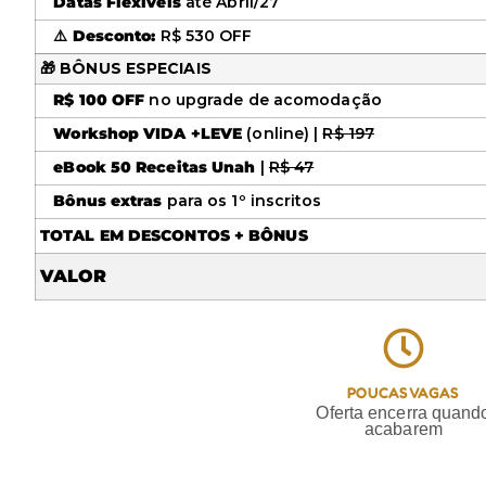
Datas Flexíveis
até Abril/27
⚠️
Desconto:
R$ 530 OFF
🎁 BÔNUS ESPECIAIS
R$ 100 OFF
no upgrade de acomodação
Workshop VIDA +LEVE
(online) |
R$ 197
eBook 50 Receitas Unah
|
R$ 47
Bônus extras
para os 1º inscritos
TOTAL EM DESCONTOS + BÔNUS
VALOR
POUCAS VAGAS
Oferta encerra quand
acabarem