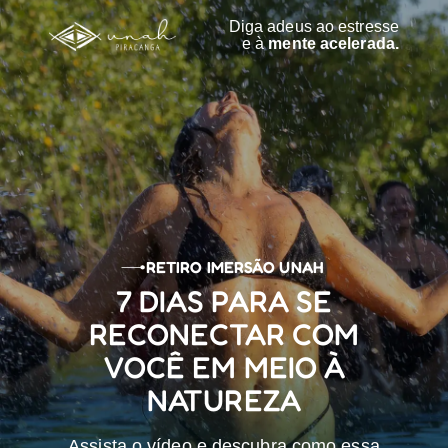
Diga adeus ao estresse
e à
mente acelerada.
RETIRO IMERSÃO UNAH
7 DIAS PARA SE
RECONECTAR COM
VOCÊ EM MEIO À
NATUREZA
Assista o vídeo e descubra como essa