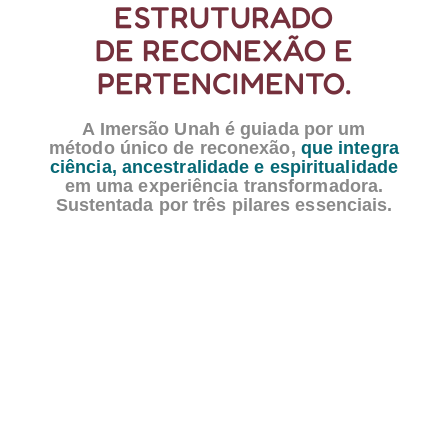
ESTRUTURADO
DE RECONEXÃO E
PERTENCIMENTO.
A Imersão Unah é guiada por um
método único de reconexão,
que integra
ciência, ancestralidade e espiritualidade
em uma experiência transformadora.
Sustentada por três pilares essenciais.
RECONEXÃO COM A
NATUREZ
Vivemos seus ciclos, colocamos
os pés no chão e honramos a
biodiversidade. Cuidar da terra,
da água e do ar é cuidar de nós.