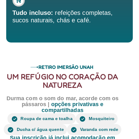
Tudo incluso:
refeições completas,
sucos naturais, chás e café.
RETIRO IMERSÃO UNAH
UM REFÚGIO NO CORAÇÃO DA
NATUREZA
Durma com o som do mar, acorde com os
pássaros |
opções privativas e
compartilhadas
Roupa de cama e toalha
Mosquiteiro
Ducha c/ água quente
Varanda com rede
Sua inscrição já inclui acomodação em