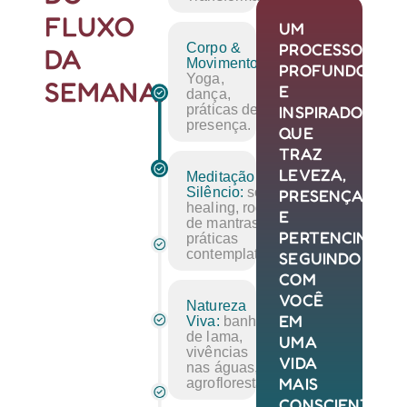
FLUXO
UM
PROCESSO
Corpo &
DA
Movimento:
PROFUNDO
Yoga,
SEMANA:
E
dança,
INSPIRADOR,
práticas de
presença.
QUE
TRAZ
LEVEZA,
Meditação &
Silêncio:
sound
PRESENÇA
healing, roda
E
de mantras,
PERTENCIMENT
práticas
contemplativas.
SEGUINDO
COM
VOCÊ
Natureza
EM
Viva:
banho
de lama,
UMA
vivências
VIDA
nas águas,
MAIS
agrofloresta.
CONSCIENTE