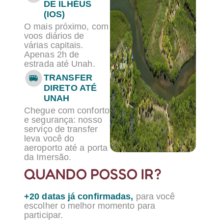
DE ILHÉUS
(IOS)
O mais próximo, com
voos diários de
várias capitais.
Apenas 2h de
estrada até Unah.
TRANSFER
DIRETO ATÉ
UNAH
Chegue com conforto
e segurança: nosso
serviço de transfer
leva você do
aeroporto até a porta
da Imersão.
QUANDO POSSO IR?
+20 datas já confirmadas,
para você
escolher o melhor momento para
participar.