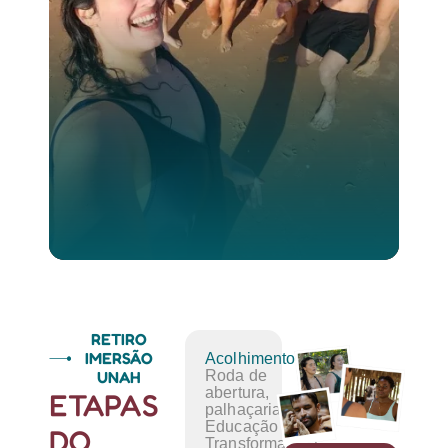
RETIRO
IMERSÃO
Acolhimento:
UNAH
Roda de
abertura,
ETAPAS
palhaçaria,
Educação
DO
Transformadora.