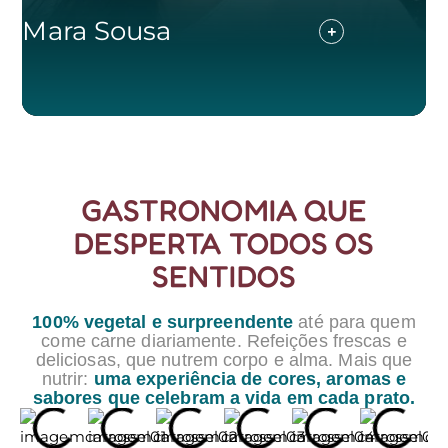
Mara Sousa
F
GASTRONOMIA QUE
DESPERTA TODOS OS
SENTIDOS
100% vegetal e surpreendente
até para quem
come carne diariamente. Refeições frescas e
deliciosas, que nutrem corpo e alma. Mais que
nutrir:
uma experiência de cores, aromas e
sabores que celebram a vida em cada prato.