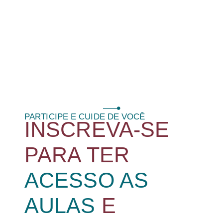
WORKSHOP
adeus
ao
estresse
DA
e
à
mente
acelerada.
RECONEXÃO
PARTICIPE E CUIDE DE VOCÊ
INSCREVA-SE
PARA TER
ACESSO AS
AULAS
E