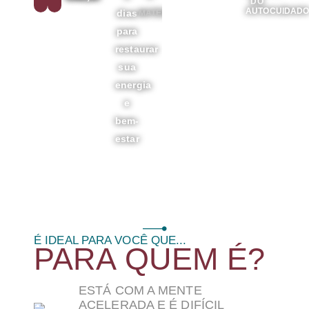
DO
AUTOCUIDAD
dias
MATERIAL:
para
restaurar
sua
energia
e
bem-
estar
É IDEAL PARA VOCÊ QUE...
PARA QUEM É?
ESTÁ COM A MENTE
ACELERADA E É DIFÍCIL