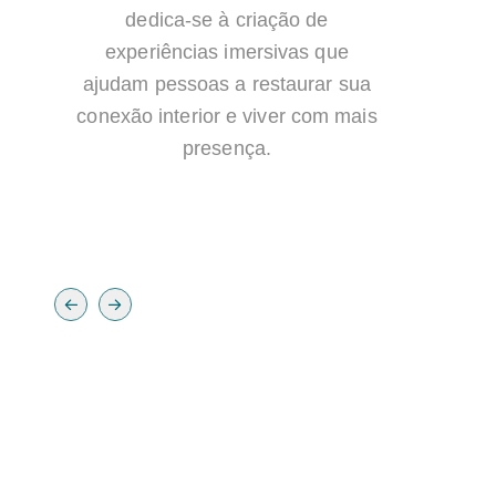
dedica-se à criação de
experiências imersivas que
ajudam pessoas a restaurar sua
conexão interior e viver com mais
au
presença.
i
H
co
Diga