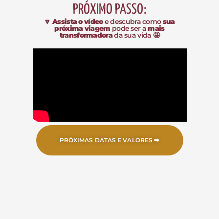
PRÓXIMO PASSO:
🔽
Assista o vídeo
e descubra como
sua
próxima viagem
pode ser a
mais
transformadora
da sua vida
🤩
PRÓXIMAS DATAS E VALORES ➡️