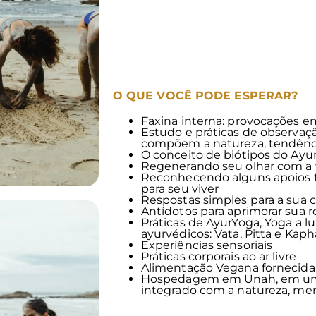
O QUE VOCÊ PODE ESPERAR?
Faxina interna: provocações
Estudo e práticas de observaç
compõem a natureza, tendênci
O conceito de biótipos do Ayur
Regenerando seu olhar com a 
Reconhecendo alguns apoios f
para seu viver
Respostas simples para a sua
Antídotos para aprimorar sua ro
Práticas de AyurYoga, Yoga a l
ayurvédicos: Vata, Pitta e Kaph
Experiências sensoriais
Práticas corporais ao ar livre
Alimentação Vegana fornecida
Hospedagem em Unah, em u
integrado com a natureza, me