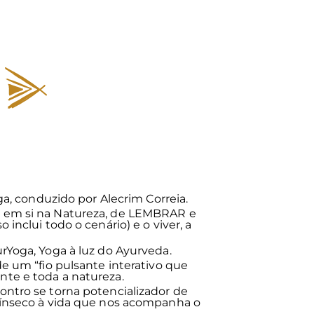
 SUA VINDA
SOBRE UNAH
CONTATO
ga, conduzido por Alecrim Correia.
 em si na Natureza, de LEMBRAR e
nclui todo o cenário) e o viver, a
rYoga, Yoga à luz do Ayurveda.
e um “fio pulsante interativo que
te e toda a natureza.
ntro se torna potencializador de
rínseco à vida que nos acompanha o