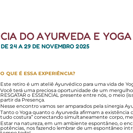
RETIROS
PLANEJE
NCIA DO AYURVEDA E YOGA
DE 24 A 29 DE NOVEMBRO 2025
O QUE É ESSA EXPERIÊNCIA?
Este retiro é um ateliê Ayurvédico para uma vida de Yo
Você terá uma preciosa oportunidade de um mergulho
RESGATAR o ESSENCIAL presente entre nós, o meio (isso i
partir da Presença.
Nesse encontro vamos ser amparados pela sinergia Ayu
Tanto o Yoga quanto o Ayurveda afirmam a existência d
tudo costura” conectando simultaneamente corpo, men
Estar na natureza, em um ambiente espontâneo, o enco
potências, nos fazendo lembrar de um espontâneo int
tempo todo!