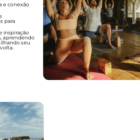
a e conexão
s
s para
 inspiração
a, aprendendo
rtilhando seu
volta.