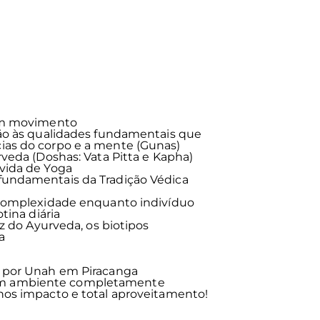
 em movimento
ão às qualidades fundamentais que
as do corpo e a mente (Gunas)
veda (Doshas: Vata Pitta e Kapha)
vida de Yoga
undamentais da Tradição Védica
 complexidade enquanto indivíduo
tina diária
uz do Ayurveda, os biotipos
a
 por Unah em Piracanga
m ambiente completamente
nos impacto e total aproveitamento!