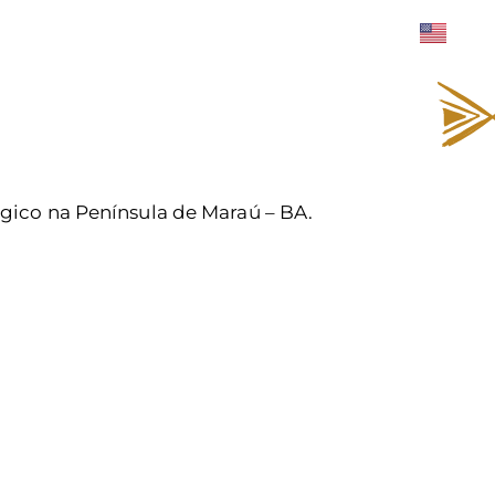
EJE SUA VINDA
SOBRE UNAH
CONTATO
gico na Península de Maraú – BA.