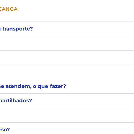
ACANGA
 transporte?
me atendem, o que fazer?
partilhados?
rso?