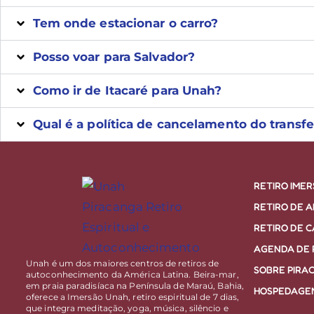
Tem onde estacionar o carro?
Posso voar para Salvador?
Como ir de Itacaré para Unah?
Qual é a política de cancelamento do transfe
RETIRO IME
RETIRO DE 
RETIRO DE 
AGENDA DE 
Unah é um dos maiores centros de retiros de
SOBRE PIRA
autoconhecimento da América Latina. Beira-mar,
em praia paradisíaca na Península de Maraú, Bahia,
HOSPEDAGE
oferece a Imersão Unah, retiro espiritual de 7 dias,
que integra meditação, yoga, música, silêncio e