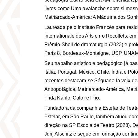
livros como Uma avalanche sobre si mes
Matriarcado-América: A Máquina dos Son
Laureada pelo Instituto Francês para resid
internationale des Arts e no Recollets, em
Prêmio Shell de dramaturgia (2023) e pro
Paris 8, Bordeaux-Montaigne, USP, UNAM 
Seu trabalho artístico e pedagógico já pa
Itália, Portugal, México, Chile, Índia e Pol
recentes destacam-se Séquana-la voix des
Antropofágica, Matriarcado-América, Matr
Frida Kahlo: Calor e Frio.
Fundadora da companhia Estelar de Teatro
Estelar, em São Paulo, também atuou com
direção na SP Escola de Teatro (2023). De
Jurij Alschitz e segue em formação contín