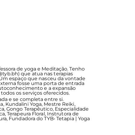
fessora de yoga e Meditação. Tenho
yb.bh) que atua nas terapias
a. Um espaço que nasceu da vontade
externa fosse uma porta de entrada
 autoconhecimento e a expansão
odos os serviços oferecidos.
ada e se completa entre si.
, Kundalini Yoga, Mestre Reiki,
ca, Gongo Terapêutico, Especialidade
a, Terapeura Floral, Instrutora de
ura, Fundadora do TYB• Tetapia | Yoga