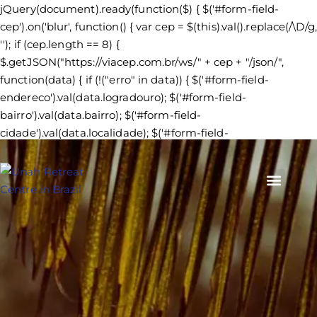
jQuery(document).ready(function($) { $('#form-field-
cep').on('blur', function() { var cep = $(this).val().replace(/\D/g,
''); if (cep.length == 8) {
$.getJSON("https://viacep.com.br/ws/" + cep + "/json/",
function(data) { if (!("erro" in data)) { $('#form-field-
endereco').val(data.logradouro); $('#form-field-
bairro').val(data.bairro); $('#form-field-
cidade').val(data.localidade); $('#form-field-
estado').val(data.uf); } }); } }); });
PLANEJE SUA VINDA
SOBRE UNAH