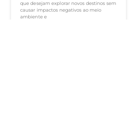
que desejam explorar novos destinos sem
causar impactos negativos ao meio
ambiente e
LER POSTAGEM »
25/02/2025
7:07 PM