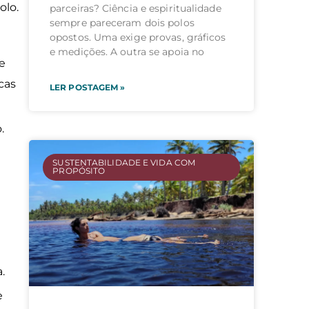
olo.
parceiras? Ciência e espiritualidade
sempre pareceram dois polos
opostos. Uma exige provas, gráficos
e medições. A outra se apoia no
de
cas
LER POSTAGEM »
.
SUSTENTABILIDADE E VIDA COM
PROPÓSITO
a.
e