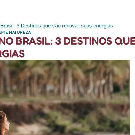
RETIROS
PLANEJE
Brasil: 3 Destinos que vão renovar suas energias
EM E NATUREZA
O BRASIL: 3 DESTINOS QU
RGIAS