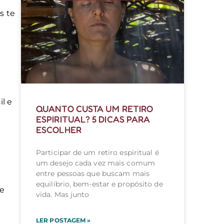
s te
l e
QUANTO CUSTA UM RETIRO
ESPIRITUAL? 5 DICAS PARA
ESCOLHER
Participar de um retiro espiritual é
um desejo cada vez mais comum
entre pessoas que buscam mais
equilíbrio, bem-estar e propósito de
 e
vida. Mas junto
LER POSTAGEM »