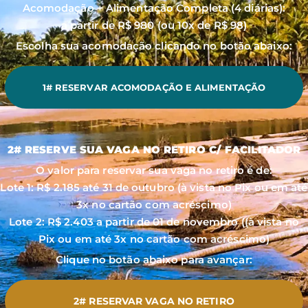
Acomodação + Alimentação Completa (4 diárias):
a partir de R$ 980 (ou 10x de R$ 98)
Escolha sua acomodação clicando no botão abaixo:
1# RESERVAR ACOMODAÇÃO E ALIMENTAÇÃO
2# RESERVE SUA VAGA NO RETIRO C/ FACILITADOR
O valor para reservar sua vaga no retiro é de:
Lote 1: R$ 2.185 até 31 de outubro (à vista no Pix ou em até
3x no cartão com acréscimo)
Lote 2: R$ 2.403 a partir de 01 de novembro ((à vista no
Pix ou em até 3x no cartão com acréscimo)
Clique no botão abaixo para avançar:
2# RESERVAR VAGA NO RETIRO