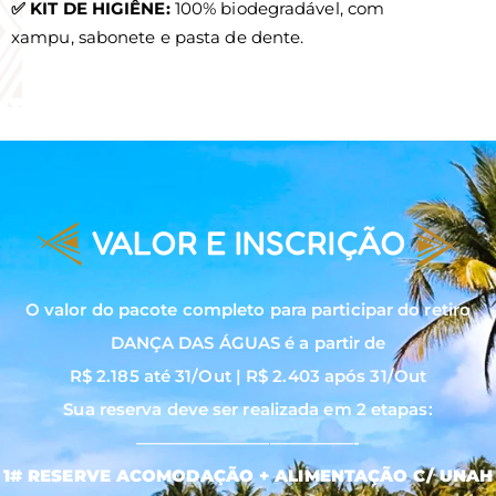
✅ KIT DE HIGIÊNE:
100% biodegradável, com
xampu, sabonete e pasta de dente.
VALOR E INSCRIÇÃO
O valor do pacote completo para participar do retiro
DANÇA DAS ÁGUAS é a partir de
R$ 2.185 até 31/Out | R$ 2.403 após 31/Out
Sua reserva deve ser realizada em 2 etapas:
—————————————-
1# RESERVE ACOMODAÇÃO + ALIMENTAÇÃO C/ UNAH