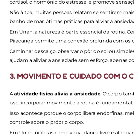
cortisol, o hormônio do estresse, e promove sensa
Não à toa, muitas pessoas relatam se sentirem mai
banho de mar, ótimas práticas para aliviar a ansieda
Em Unah, a natureza é parte essencial da rotina. Cerc
Piracanga permite uma conexão profunda com os ci
Caminhar descalço, observar o pôr do sol ou simp
ajudam a aliviar a ansiedade sem esforço, apenas 
3. MOVIMENTO E CUIDADO COM O 
A
atividade física alivia a ansiedade
. O corpo tam
isso, incorporar movimento à rotina é fundamental
Isso acontece porque o corpo libera endorfinas, m
controle sobre o próprio corpo.
Em Unah, práticas como yoga, dança livre e alonga