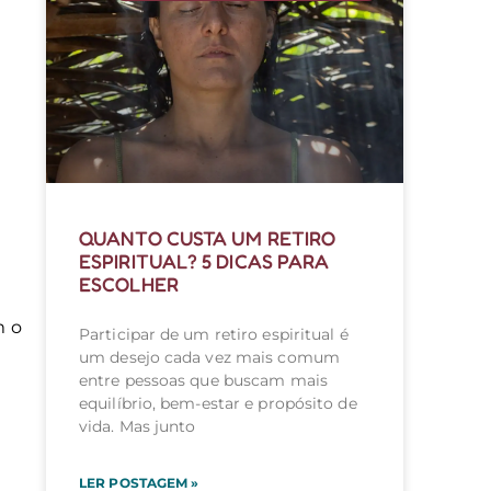
QUANTO CUSTA UM RETIRO
ESPIRITUAL? 5 DICAS PARA
ESCOLHER
m o
Participar de um retiro espiritual é
um desejo cada vez mais comum
entre pessoas que buscam mais
e
equilíbrio, bem-estar e propósito de
vida. Mas junto
LER POSTAGEM »