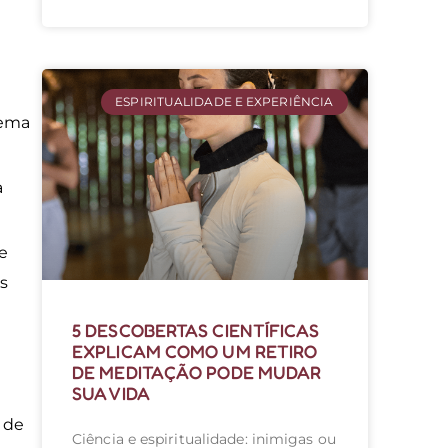
ESPIRITUALIDADE E EXPERIÊNCIA
tema
a
ue
os
5 DESCOBERTAS CIENTÍFICAS
EXPLICAM COMO UM RETIRO
DE MEDITAÇÃO PODE MUDAR
SUA VIDA
 de
Ciência e espiritualidade: inimigas ou