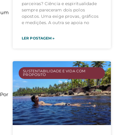
parceiras? Ciência e espiritualidade
sempre pareceram dois polos
u um
opostos. Uma exige provas, gráficos
e medições. A outra se apoia no
LER POSTAGEM »
SUSTENTABILIDADE E VIDA COM
PROPÓSITO
 Por