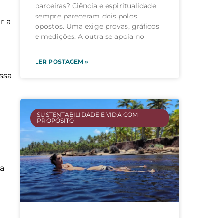
parceiras? Ciência e espiritualidade
sempre pareceram dois polos
r a
opostos. Uma exige provas, gráficos
e medições. A outra se apoia no
LER POSTAGEM »
ssa
SUSTENTABILIDADE E VIDA COM
PROPÓSITO
,
ra