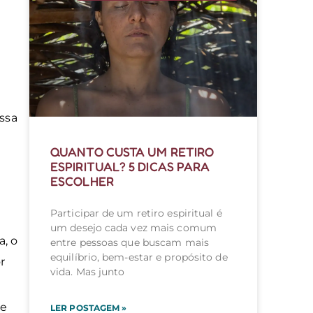
ssa
QUANTO CUSTA UM RETIRO
ESPIRITUAL? 5 DICAS PARA
ESCOLHER
Participar de um retiro espiritual é
um desejo cada vez mais comum
a, o
entre pessoas que buscam mais
equilíbrio, bem-estar e propósito de
r
vida. Mas junto
ue
LER POSTAGEM »